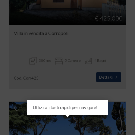
€ 425.000
Villa in vendita a Corropoli
380 mq
5 Camere
4 Bagni
Dettagli
Cod. Corr425
Utilizza i tasti rapidi per navigare!