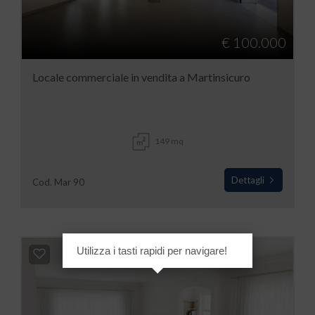
€ 100.000
Locale commerciale in vendita a Martinsicuro
149 mq
Dettagli
Cod. Mar 90
Utilizza i tasti rapidi per navigare!