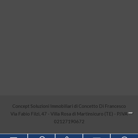
Concept Soluzioni Immobiliari di Concetto Di Francesco
Via Fabio Filzi, 47 - Villa Rosa di Martinsicuro (TE) - P.IVA
02127190672