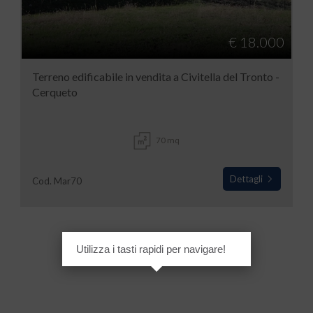
€ 18.000
Terreno edificabile in vendita a Civitella del Tronto -
Cerqueto
70 mq
Dettagli
Cod. Mar70
Utilizza i tasti rapidi per navigare!